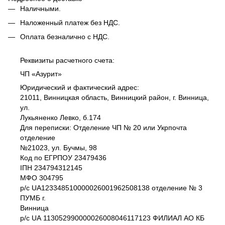
Наличными.
Наложенный платеж без НДС.
Оплата безналично c НДС.
Реквизиты расчетного счета:
ЧП «Азурит»
Юридический и фактический адрес:
21011, Винницкая область, Винницкий район, г. Винница,
ул.
Лукьяненко Левко, б.174
Для переписки: Отделение ЧП № 20 или Укрпочта
отделение
№21023, ул. Бучмы, 98
Код по ЕГРПОУ 23479436
IПH 234794312145
МФО 304795
р/с UA123348510000026001962508138 отделение № 3
ПУМБ г.
Винница
р/с UА 113052990000026008046117123 ФИЛИАЛ АО КБ