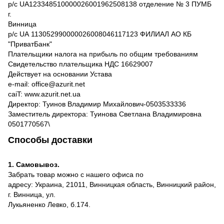
р/с UA123348510000026001962508138 отделение № 3 ПУМБ
г.
Винница
р/с UА 113052990000026008046117123 ФИЛИАЛ АО КБ
"ПриватБанк"
Плательщики налога на прибыль по общим требованиям
Свидетельство плательщика НДС 16629007
Действует на основании Устава
e-mail: office@azurit.net
caiT: www.azurit.net.ua
Директор: Туинов Владимир Михайлович-0503533336
Заместитель директора: Туинова Светлана Владимировна
0501770567\
Способы доставки
1. Самовывоз.
Забрать товар можно с нашего офиса по
адресу: Украина, 21011, Винницкая область, Винницкий район,
г. Винница, ул.
Лукьяненко Левко, б.174.