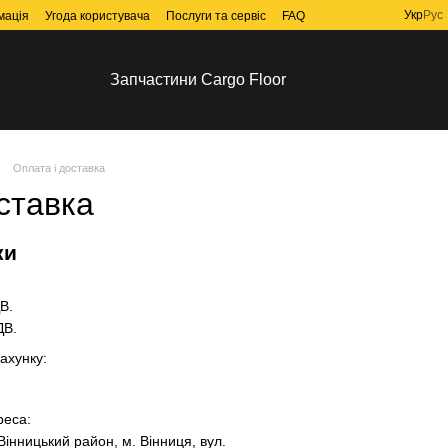
Укр
Рус
мація
Угода користувача
Послуги та сервіс
FAQ
Запчастини Cargo Floor
Оплата і доставка
ставка
ки
ДВ.
ДВ.
ахунку:
реса:
Вінницький район, м. Вінниця, вул.