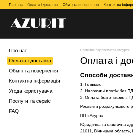
Перейти до основного контенту
Про нас
Оплата і доставка
Обмін та повернення
Контактна інфор
Про нас
Приватне підприємство «Азуріт»
Оплата і до
Оплата і доставка
Обмін та повернення
Способи достав
Контактна інформація
1. Готівкою.
Угода користувача
2. Наложний платіж без П
3. Оплата безготівково з П
Послуги та сервіс
Реквізити розрахункового р
FAQ
ПП «Азуріт»
Юридична та фактична ад
21011, Вінницька область, 