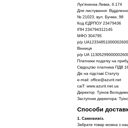
Лук'яненка Левка, б.174
Для листування: Відділен
№ 21023, вул. Бучми, 98
Код ЄДРПОУ 23479436
IПH 234794312145
МФО 304795
р/р UA12334851000002600
Вінниця
р/р UА 11305299000002600
Платники податку на прибу
Свідоцтво платника ПДВ 1
Діє на підставі Статуту
e-mail: office@azurit.net
caiT: www.azurit.net.ua
Директор: Туінов Володим
Заступник директора: Туін
Способи достав
1. Самовивіз.
Забрати товар можна з наш