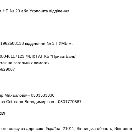
ня НП № 20 або Укрпошта відділення
1962508138 відділення № 3 ПУМБ м.
8046117123 ФІЛІЯ АТ КБ "ПриватБанк"
ток на загальних вимогах
6629007
ир Михайлович- 0503533336
ова Світлана Володимирівна - 0501770567
ки
ого офісу за адресою: Україна, 21011, Вінницька область, Вінницьки