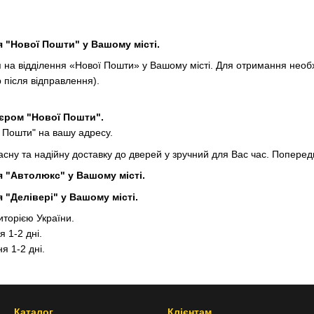
я "Нової Пошти" у Вашому місті.
на відділення «Нової Пошти» у Вашому місті. Для отримання необх
 після відправлення).
'єром "Нової Пошти".
ї Пошти" на вашу адресу.
сну та надійну доставку до дверей у зручний для Вас час. Поперед
я "Автолюкс" у Вашому місті.
я "Делівері" у Вашому місті.
иторією України.
 1-2 дні.
я 1-2 дні.
Каталог
Клієнтам