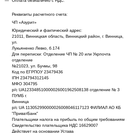
Оплата безналично c НДС.
Реквизиты расчетного счета:
ЧП «Азурит»
Юридический и фактический адрес:
21011, Винницкая область, Винницкий район, г. Винница,
ул.
Лукьяненко Левко, б.174
Для переписки: Отделение ЧП № 20 или Укрпочта
отделение
№21023, ул. Бучмы, 98
Код по ЕГРПОУ 23479436
IПH 234794312145
МФО 304795
р/с UA123348510000026001962508138 отделение № 3
ПУМБ г.
Винница
р/с UА 113052990000026008046117123 ФИЛИАЛ АО КБ
"ПриватБанк"
Плательщики налога на прибыль по общим требованиям
Свидетельство плательщика НДС 16629007
Действует на основании Устава