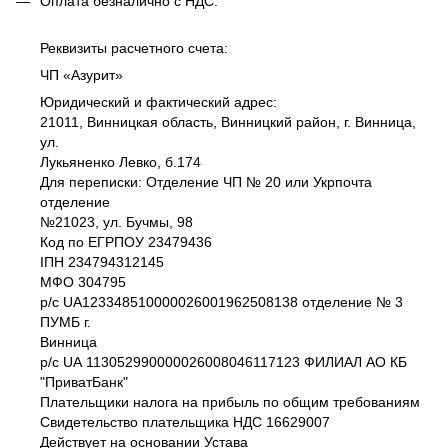
Оплата безналично c НДС.
Реквизиты расчетного счета:
ЧП «Азурит»
Юридический и фактический адрес:
21011, Винницкая область, Винницкий район, г. Винница,
ул.
Лукьяненко Левко, б.174
Для переписки: Отделение ЧП № 20 или Укрпочта
отделение
№21023, ул. Бучмы, 98
Код по ЕГРПОУ 23479436
IПH 234794312145
МФО 304795
р/с UA123348510000026001962508138 отделение № 3
ПУМБ г.
Винница
р/с UА 113052990000026008046117123 ФИЛИАЛ АО КБ
"ПриватБанк"
Плательщики налога на прибыль по общим требованиям
Свидетельство плательщика НДС 16629007
Действует на основании Устава