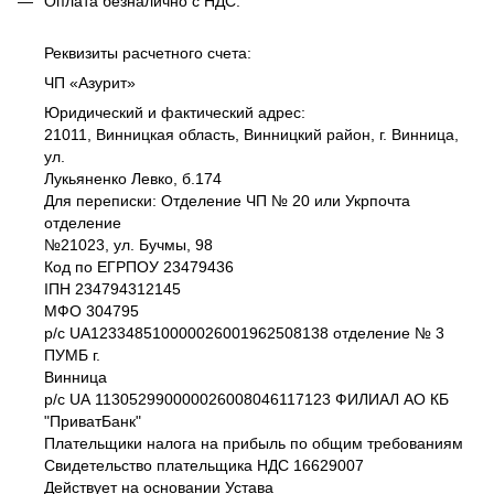
Оплата безналично c НДС.
Реквизиты расчетного счета:
ЧП «Азурит»
Юридический и фактический адрес:
21011, Винницкая область, Винницкий район, г. Винница,
ул.
Лукьяненко Левко, б.174
Для переписки: Отделение ЧП № 20 или Укрпочта
отделение
№21023, ул. Бучмы, 98
Код по ЕГРПОУ 23479436
IПH 234794312145
МФО 304795
р/с UA123348510000026001962508138 отделение № 3
ПУМБ г.
Винница
р/с UА 113052990000026008046117123 ФИЛИАЛ АО КБ
"ПриватБанк"
Плательщики налога на прибыль по общим требованиям
Свидетельство плательщика НДС 16629007
Действует на основании Устава