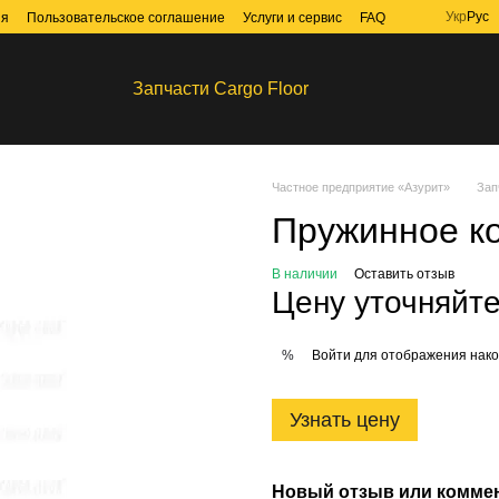
Укр
Рус
ия
Пользовательское соглашение
Услуги и сервис
FAQ
Запчасти Cargo Floor
Частное предприятие «Азурит»
Зап
Пружинное к
В наличии
Оставить отзыв
Цену уточняйт
Войти
для отображения нако
%
Узнать цену
Новый отзыв или комме