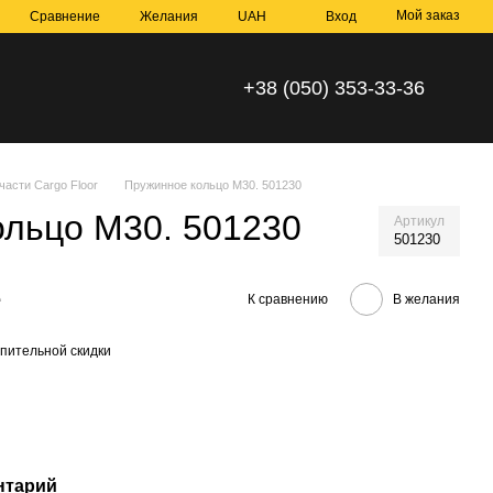
Мой заказ
Сравнение
Желания
UAH
Вход
+38 (050) 353-33-36
части Cargo Floor
Пружинное кольцо М30. 501230
ольцо М30. 501230
Артикул
501230
е
К сравнению
В желания
пительной скидки
нтарий