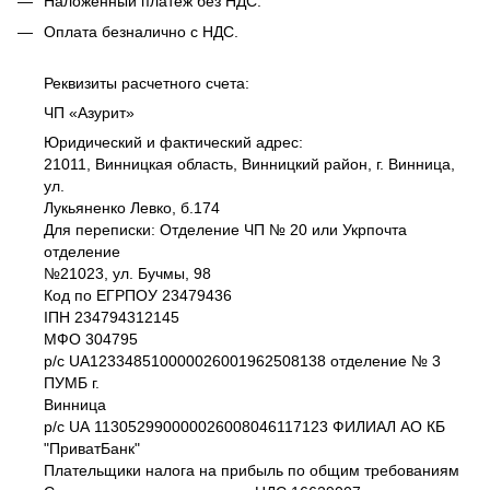
Наложенный платеж без НДС.
Оплата безналично c НДС.
Реквизиты расчетного счета:
ЧП «Азурит»
Юридический и фактический адрес:
21011, Винницкая область, Винницкий район, г. Винница,
ул.
Лукьяненко Левко, б.174
Для переписки: Отделение ЧП № 20 или Укрпочта
отделение
№21023, ул. Бучмы, 98
Код по ЕГРПОУ 23479436
IПH 234794312145
МФО 304795
р/с UA123348510000026001962508138 отделение № 3
ПУМБ г.
Винница
р/с UА 113052990000026008046117123 ФИЛИАЛ АО КБ
"ПриватБанк"
Плательщики налога на прибыль по общим требованиям