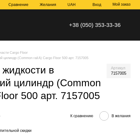
Мой заказ
Сравнение
Желания
UAH
Вход
+38 (050) 353-33-36
части Cargo Floor
 цилиндр (Common rail A) Cargo Floor 500 арт. 7157005
 жидкости в
Артикул
7157005
кий цилиндр (Common
Floor 500 арт. 7157005
е
К сравнению
В желания
пительной скидки