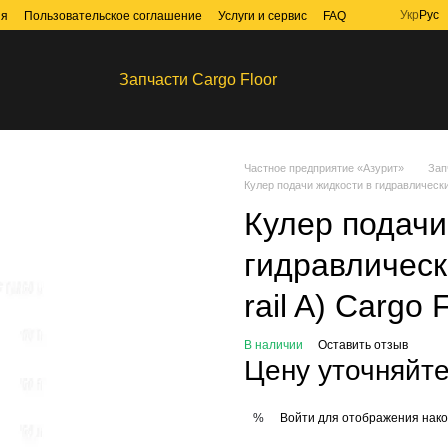
Укр
Рус
ия
Пользовательское соглашение
Услуги и сервис
FAQ
Запчасти Cargo Floor
Частное предприятие «Азурит»
Зап
Кулер подачи жидкости в гидравлический
Кулер подачи
гидравличес
rail A) Cargo 
В наличии
Оставить отзыв
Цену уточняйт
Войти
для отображения нако
%