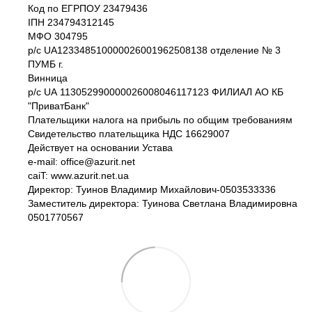
Код по ЕГРПОУ 23479436
IПH 234794312145
МФО 304795
р/с UA123348510000026001962508138 отделение № 3
ПУМБ г.
Винница
р/с UА 113052990000026008046117123 ФИЛИАЛ АО КБ
"ПриватБанк"
Плательщики налога на прибыль по общим требованиям
Свидетельство плательщика НДС 16629007
Действует на основании Устава
e-mail: office@azurit.net
caiT: www.azurit.net.ua
Директор: Туинов Владимир Михайлович-0503533336
Заместитель директора: Туинова Светлана Владимировна
0501770567