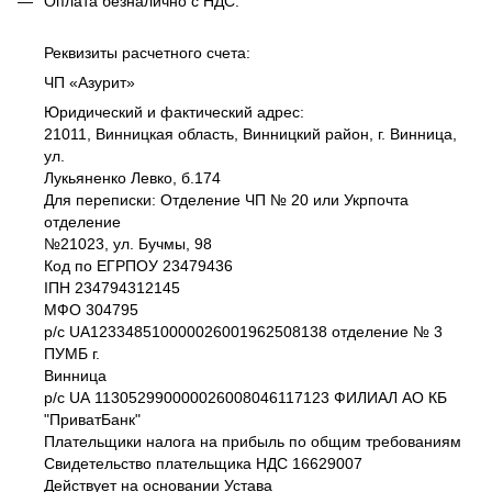
Оплата безналично c НДС.
Реквизиты расчетного счета:
ЧП «Азурит»
Юридический и фактический адрес:
21011, Винницкая область, Винницкий район, г. Винница,
ул.
Лукьяненко Левко, б.174
Для переписки: Отделение ЧП № 20 или Укрпочта
отделение
№21023, ул. Бучмы, 98
Код по ЕГРПОУ 23479436
IПH 234794312145
МФО 304795
р/с UA123348510000026001962508138 отделение № 3
ПУМБ г.
Винница
р/с UА 113052990000026008046117123 ФИЛИАЛ АО КБ
"ПриватБанк"
Плательщики налога на прибыль по общим требованиям
Свидетельство плательщика НДС 16629007
Действует на основании Устава