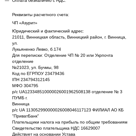
Оплата безналично c НДС.
Реквизиты расчетного счета:
ЧП «Азурит»
Юридический и фактический адрес:
21011, Винницкая область, Винницкий район, г. Винница,
ул.
Лукьяненко Левко, б.174
Для переписки: Отделение ЧП № 20 или Укрпочта
отделение
№21023, ул. Бучмы, 98
Код по ЕГРПОУ 23479436
IПH 234794312145
МФО 304795
р/с UA123348510000026001962508138 отделение № 3
ПУМБ г.
Винница
р/с UА 113052990000026008046117123 ФИЛИАЛ АО КБ
"ПриватБанк"
Плательщики налога на прибыль по общим требованиям
Свидетельство плательщика НДС 16629007
Действует на основании Устава