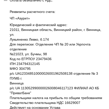
Оплата безналично c НДС.
Реквизиты расчетного счета:
ЧП «Азурит»
Юридический и фактический адрес:
21011, Винницкая область, Винницкий район, г. Винница,
ул.
Лукьяненко Левко, б.174
Для переписки: Отделение ЧП № 20 или Укрпочта
отделение
№21023, ул. Бучмы, 98
Код по ЕГРПОУ 23479436
IПH 234794312145
МФО 304795
р/с UA123348510000026001962508138 отделение № 3
ПУМБ г.
Винница
р/с UА 113052990000026008046117123 ФИЛИАЛ АО КБ
"ПриватБанк"
Плательщики налога на прибыль по общим требованиям
Свидетельство плательщика НДС 16629007
Действует на основании Устава