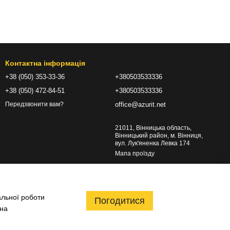
Контактна інформація
+38 (050) 353-33-36
+380503533336
+38 (050) 472-84-51
+380503533336
office@azurit.net
Передзвонити вам?
21011, Вінницька область,
Вінницький район, м. Вінниця,
вул. Лук'яненка Левка 174
Мапа проїзду
альної роботи
Погодитися
 на