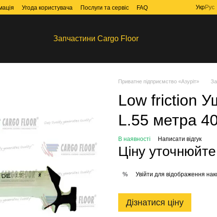
Укр
Рус
мація
Угода користувача
Послуги та сервіс
FAQ
Запчастини Cargo Floor
Приватне підприємство «Азуріт»
За
Low friction 
L.55 метра 4
В наявності
Написати відгук
Ціну уточнюйте
Увійти
для відображення нак
%
Дізнатися ціну