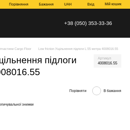
Мій кошик
Порівняння
Бажання
UAH
Вхід
+38 (050) 353-33-36
пчастини Cargo Floor
Low friction Ущільнення підлоги L.55 метра 4008016.55
Ущільнення підлоги
Артикул
4008016.55
008016.55
Порівняти
В бажання
опичувальної знижки