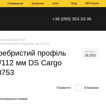
Мій кошик
Порівняння
Бажання
UAH
Вхід
+38 (050) 353-33-36
пчастини Cargo Floor
оги 8/112 мм DS Cargo Floor арт. 29.3753
ребристий профіль
Артикул
29.3753
8/112 мм DS Cargo
.3753
Порівняти
В бажання
опичувальної знижки