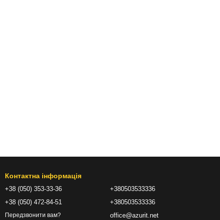
Контактна інформація
+38 (050) 353-33-36
+380503533336
+38 (050) 472-84-51
+380503533336
office@azurit.net
Передзвонити вам?