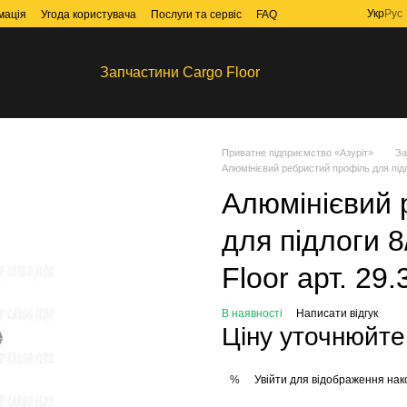
Укр
Рус
мація
Угода користувача
Послуги та сервіс
FAQ
Запчастини Cargo Floor
Приватне підприємство «Азуріт»
За
Алюмінієвий ребристий профіль для підл
Алюмінієвий 
для підлоги 
Floor арт. 29
В наявності
Написати відгук
Ціну уточнюйте
Увійти
для відображення нак
%