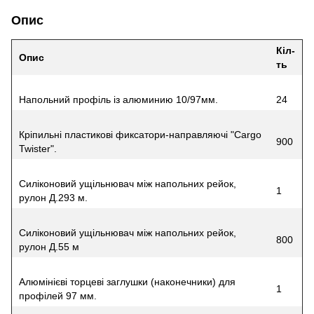
Опис
Кіл-
Опис
ть
Напольний профіль із алюминию 10/97мм.
24
Кріпильні пластикові фиксатори-направляючі "Cargo
900
Twister".
Силіконовий ущільнювач між напольних рейок,
1
рулон Д.293 м.
Силіконовий ущільнювач між напольних рейок,
800
рулон Д.55 м
Алюмінієві торцеві заглушки (наконечники) для
1
профілей 97 мм.