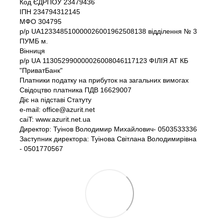
Код ЄДРПОУ 23479436
IПH 234794312145
МФО 304795
р/р UA123348510000026001962508138 відділення № 3
ПУМБ м.
Вінниця
р/р UА 113052990000026008046117123 ФІЛІЯ АТ КБ
"ПриватБанк"
Платники податку на прибуток на загальних вимогах
Свідоцтво платника ПДВ 16629007
Діє на підставі Статуту
e-mail: office@azurit.net
caiT: www.azurit.net.ua
Директор: Туінов Володимир Михайлович- 0503533336
Заступник директора: Туінова Світлана Володимирівна
- 0501770567