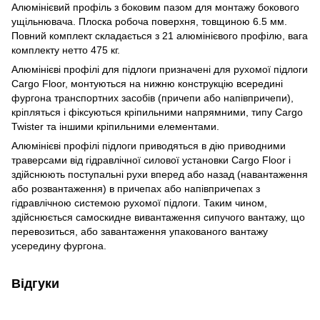
Алюмінієвий профіль з боковим пазом для монтажу бокового
ущільнювача. Плоска робоча поверхня, товщиною 6.5 мм.
Повний комплект складається з 21 алюмінієвого профілю, вага
комплекту нетто 475 кг.
Алюмінієві профілі для підлоги призначені для рухомої підлоги
Cargo Floor, монтуються на нижню конструкцію всередині
фургона транспортних засобів (причепи або напівпричепи),
кріпляться і фіксуються кріпильними напрямними, типу Cargo
Twister та іншими кріпильними елементами.
Алюмінієві профілі підлоги приводяться в дію приводними
траверсами від гідравлічної силової установки Cargo Floor і
здійснюють поступальні рухи вперед або назад (навантаження
або розвантаження) в причепах або напівпричепах з
гідравлічною системою рухомої підлоги. Таким чином,
здійснюється самоскидне вивантаження сипучого вантажу, що
перевозиться, або завантаження упакованого вантажу
усередину фургона.
Відгуки