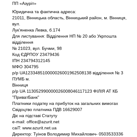
ПП «Азуріт»
Юридична та фактична адреса:
21011, Вінницька область, Вінницький район, м. Вінниця,
вул.
Лук'яненка Левка, б.174
Для листування: Відділення НП № 20 або Укрпошта
відділення
№ 21023, вул. Бучми, 98
Код ЄДРПОУ 23479436
IПH 234794312145
МФО 304795
р/р UA123348510000026001962508138 відділення № 3
ПУМБ м.
Вінниця
р/р UА 113052990000026008046117123 ФІЛІЯ АТ КБ
"ПриватБанк"
Платники податку на прибуток на загальних вимогах
Свідоцтво платника ПДВ 16629007
Діє на підставі Статуту
e-mail: office@azurit.net
caiT: www.azurit.net.ua
Директор: Туінов Володимир Михайлович- 0503533336