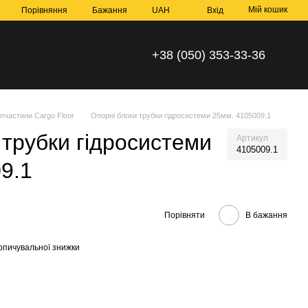
Мій кошик
Порівняння
Бажання
UAH
Вхід
+38 (050) 353-33-36
пчастини Cargo Floor
Опорні блоки трубки гідросистеми 25мм. 4105009.1
 трубки гідросистеми
Артикул
4105009.1
9.1
Порівняти
В бажання
опичувальної знижки