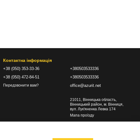
Контактна інформація
+38 (050) 353-33-36
+380503533336
+38 (050) 472-84-51
+380503533336
office@azurit.net
Передзвонити вам?
21011, Вінницька область,
Вінницький район, м. Вінниця,
вул. Лук'яненка Левка 174
Мапа проїзду