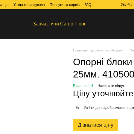
Укр
Рус
мація
Угода користувача
Послуги та сервіс
FAQ
Запчастини Cargo Floor
Приватне підприємство «Азуріт»
За
Опорні блоки
25мм. 410500
В наявності
Написати відгук
Ціну уточнюйте
Увійти
для відображення нак
%
Дізнатися ціну