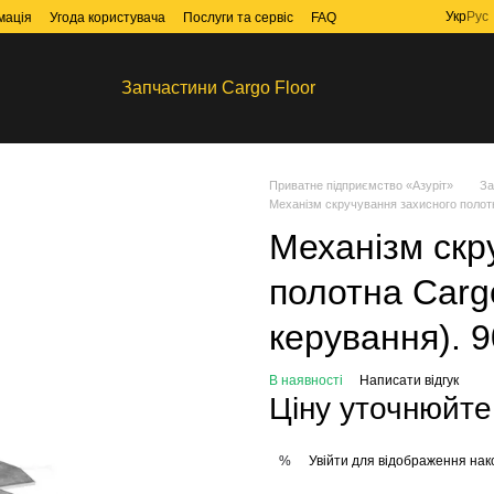
Укр
Рус
мація
Угода користувача
Послуги та сервіс
FAQ
Запчастини Cargo Floor
Приватне підприємство «Азуріт»
За
Механізм скручування захисного полотн
Механізм скр
полотна Cargo
керування). 
В наявності
Написати відгук
Ціну уточнюйте
Увійти
для відображення нак
%