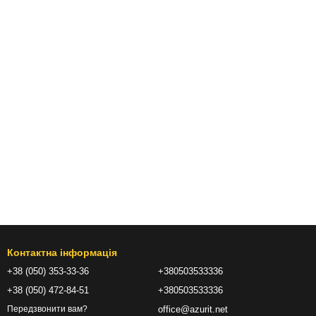
Контактна інформація
+38 (050) 353-33-36
+380503533336
+38 (050) 472-84-51
+380503533336
office@azurit.net
Передзвонити вам?