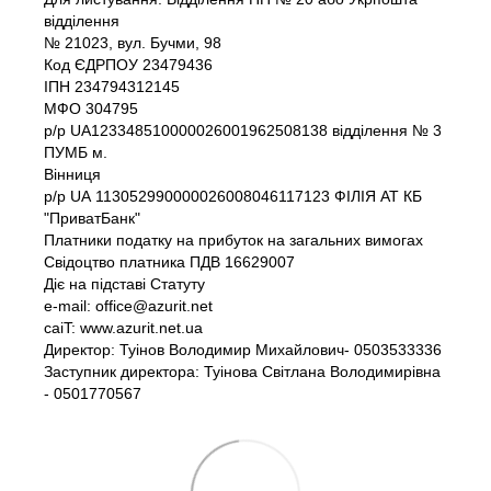
відділення
№ 21023, вул. Бучми, 98
Код ЄДРПОУ 23479436
IПH 234794312145
МФО 304795
р/р UA123348510000026001962508138 відділення № 3
ПУМБ м.
Вінниця
р/р UА 113052990000026008046117123 ФІЛІЯ АТ КБ
"ПриватБанк"
Платники податку на прибуток на загальних вимогах
Свідоцтво платника ПДВ 16629007
Діє на підставі Статуту
e-mail: office@azurit.net
caiT: www.azurit.net.ua
Директор: Туінов Володимир Михайлович- 0503533336
Заступник директора: Туінова Світлана Володимирівна
- 0501770567