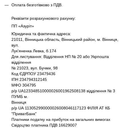
Оплата безготівково з ПДВ.
Реквізити розрахункового рахунку:
ПП «Азуріт»
Юридична та фактична адреса:
21011, Вінницька область, Вінницький район, м. Вінниця,
вул.
Лук'яненка Левка, б.174
Для листування: Відділення НП № 20 або Укрпошта
відділення
№ 21023, вул. Бучми, 98
Код ЄДРПОУ 23479436
IПH 234794312145
МФО 304795
р/р UA123348510000026001962508138 відділення № 3
ПУМБ м.
Вінниця
р/р UА 113052990000026008046117123 ФІЛІЯ АТ КБ
"ПриватБанк"
Платники податку на прибуток на загальних вимогах
Свідоцтво платника ПДВ 16629007