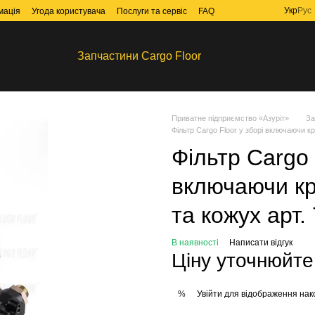
Укр
Рус
мація
Угода користувача
Послуги та сервіс
FAQ
Запчастини Cargo Floor
Приватне підприємство «Азуріт»
За
Фільтр Cargo Floor у зборі включаючи к
Фільтр Cargo 
включаючи кр
та кожух арт.
В наявності
Написати відгук
Ціну уточнюйте
Увійти
для відображення нак
%