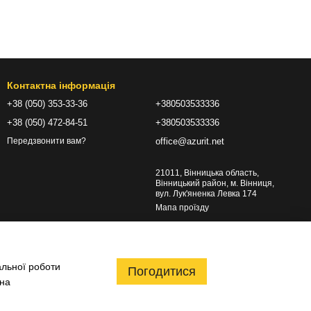
Контактна інформація
+38 (050) 353-33-36
+380503533336
+38 (050) 472-84-51
+380503533336
office@azurit.net
Передзвонити вам?
21011, Вінницька область,
Вінницький район, м. Вінниця,
вул. Лук'яненка Левка 174
Мапа проїзду
альної роботи
Погодитися
 на