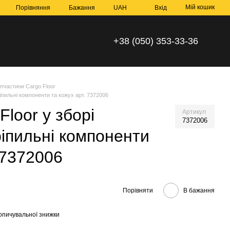
Мій кошик
Порівняння
Бажання
UAH
Вхід
+38 (050) 353-33-36
пчастини Cargo Floor
ріпильні компоненти та кожух арт. 7372006
Floor у зборі
Артикул
7372006
іпильні компоненти
 7372006
Порівняти
В бажання
опичувальної знижки