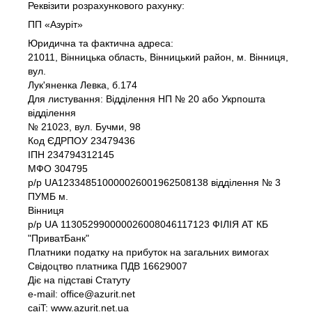
Реквізити розрахункового рахунку:
ПП «Азуріт»
Юридична та фактична адреса:
21011, Вінницька область, Вінницький район, м. Вінниця,
вул.
Лук'яненка Левка, б.174
Для листування: Відділення НП № 20 або Укрпошта
відділення
№ 21023, вул. Бучми, 98
Код ЄДРПОУ 23479436
IПH 234794312145
МФО 304795
р/р UA123348510000026001962508138 відділення № 3
ПУМБ м.
Вінниця
р/р UА 113052990000026008046117123 ФІЛІЯ АТ КБ
"ПриватБанк"
Платники податку на прибуток на загальних вимогах
Свідоцтво платника ПДВ 16629007
Діє на підставі Статуту
e-mail: office@azurit.net
caiT: www.azurit.net.ua