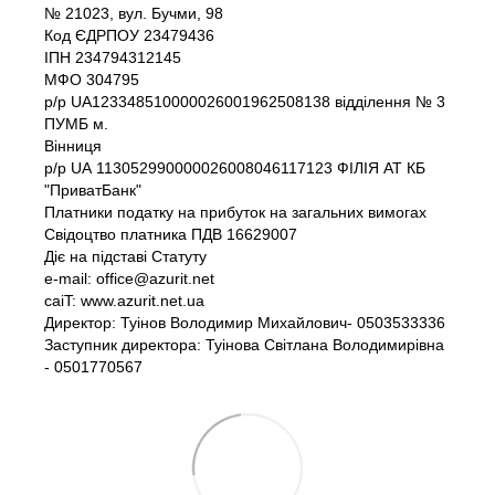
№ 21023, вул. Бучми, 98
Код ЄДРПОУ 23479436
IПH 234794312145
МФО 304795
р/р UA123348510000026001962508138 відділення № 3
ПУМБ м.
Вінниця
р/р UА 113052990000026008046117123 ФІЛІЯ АТ КБ
"ПриватБанк"
Платники податку на прибуток на загальних вимогах
Свідоцтво платника ПДВ 16629007
Діє на підставі Статуту
e-mail: office@azurit.net
caiT: www.azurit.net.ua
Директор: Туінов Володимир Михайлович- 0503533336
Заступник директора: Туінова Світлана Володимирівна
- 0501770567