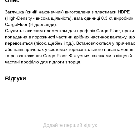
Опис
Заглушка (синій наконечник) виготовлена ​​з пластмаси HDPE
(High-Density - висока щільність), вага одиниці 0.3 кг, виробник
CargoFloor (Нідерланди).
Служить захисним елементом для профілів Cargo Floor, проти
попадання в порожнисті частини дрібних частинок вантажу, що
перевозиться (пісок, щебінь і т.д.). Встановлюються у причепах
або напівпричепах у системах горизонтального навантаження
та розвантаження Cargo Floor. Фіксується клепками в кінцевій
частині профілю для підлоги з торця.
Відгуки
Додайте перший відгук