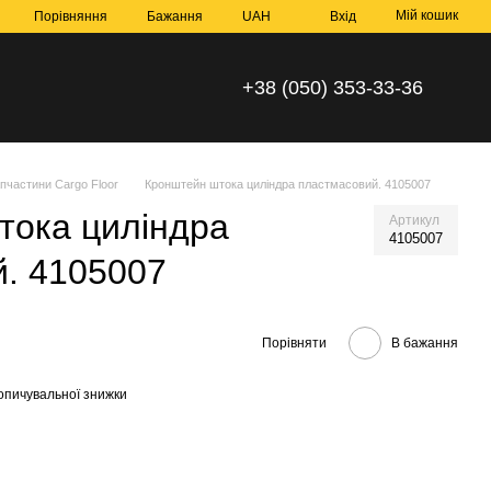
Мій кошик
Порівняння
Бажання
UAH
Вхід
+38 (050) 353-33-36
пчастини Cargo Floor
Кронштейн штока циліндра пластмасовий. 4105007
тока циліндра
Артикул
4105007
. 4105007
Порівняти
В бажання
опичувальної знижки